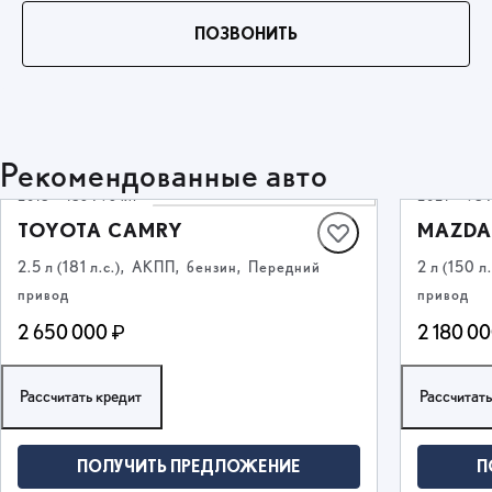
ПОЗВОНИТЬ
Рекомендованные авто
2018
·
186 796 км
2021
·
98 
TOYOTA CAMRY
MAZDA
2.5 л (181 л.с.), АКПП, бензин, Передний
2 л (150 
привод
привод
2 650 000 ₽
2 180 0
Рассчитать кредит
Рассчитать
ПОЛУЧИТЬ ПРЕДЛОЖЕНИЕ
П