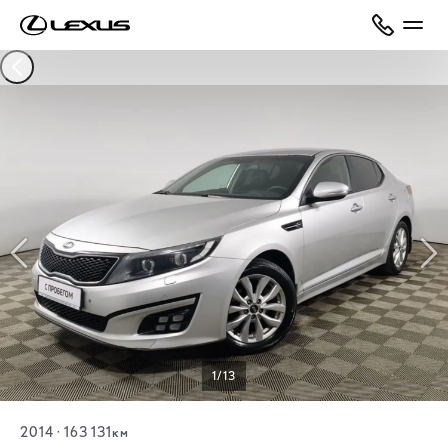
1/13
2014
·
163 131км