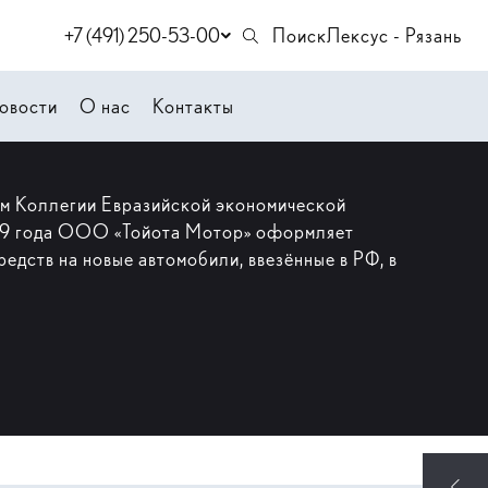
+7 (491) 250-53-00
Поиск
Лексус - Рязань
овости
О нас
Контакты
ем Коллегии Евразийской экономической
019 года ООО «Тойота Мотор» оформляет
едств на новые автомобили, ввезённые в РФ, в